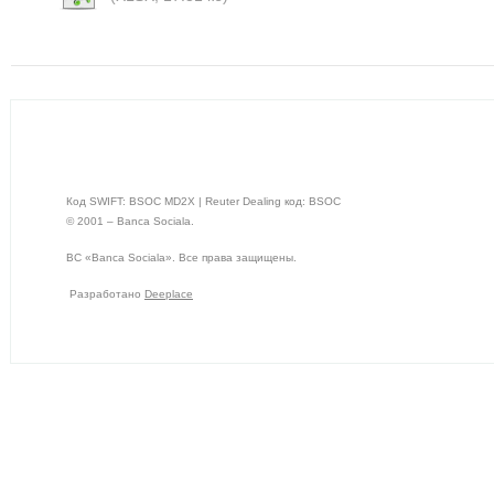
Код SWIFT: BSOC MD2X | Reuter Dealing код: BSOC
© 2001 – Banca Sociala.
BC «Banca Sociala». Все права защищены.
Разработано
Deeplace