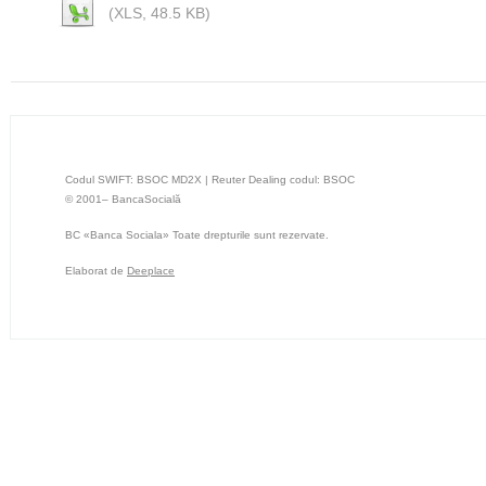
(XLS, 48.5 KB)
Codul SWIFT: BSOC MD2X | Reuter Dealing codul: BSOC
© 2001– BancaSocială
BC «Banca Sociala» Toate drepturile sunt rezervate.
Elaborat de
Deeplace